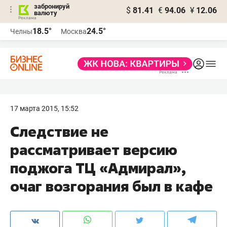
забронируй
$
81.41
€
94.06
¥
12.06
валюту
18.5°
24.5°
Челны
Москва
17 марта 2015, 15:52
Следствие не
рассматривает версию
поджога ТЦ «Адмирал»,
очаг возгорания был в кафе