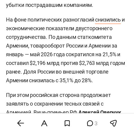
убытки пострадавшим компаниям.
На фоне политических разногласий
снизились
и
экономические показатели двустороннего
сотрудничества. По данным статкомитета
Армении, товарооборот России и Армении за
январь — май 2026 года сократился на 21,5% и
составил $2,196 млрд против $2,763 млрд годом
ранее. Доля России во внешней торговле
Армении снизилась с 35,1% до 28%.
При этом российская сторона продолжает
заявлять о сохранении тесных связей с
Арменией. Вице-премьер РФ
Алексей Оверчук
ранее
отмечал
, что Москва «с пониманием
3
отнесется к любому выбору народа Армении»,