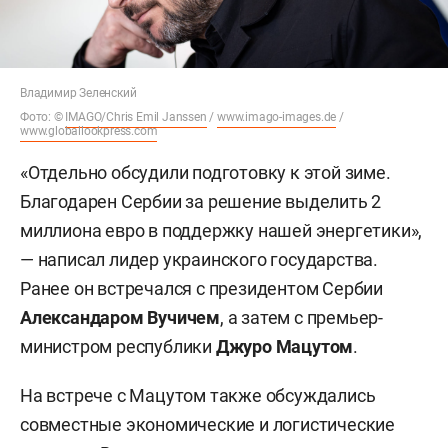
Владимир Зеленский
Фото: ©
IMAGO/Chris Emil Janssen
/
www.imago-images.de
/
www.globallookpress.com
«Отдельно обсудили подготовку к этой зиме.
Благодарен Сербии за решение выделить 2
миллиона евро в поддержку нашей энергетики»,
— написал лидер украинского государства.
Ранее он встречался с президентом Сербии
Александаром Вучичем
, а затем с премьер-
министром республики
Джуро Мацутом
.
На встрече с Мацутом также обсуждались
совместные экономические и логистические