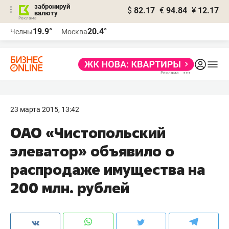
забронируй
$
82.17
€
94.84
¥
12.17
валюту
19.9°
20.4°
Челны
Москва
23 марта 2015, 13:42
ОАО «Чистопольский
элеватор» объявило о
распродаже имущества на
200 млн. рублей