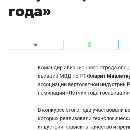
года»
рынки, почему надо знать аксакалов и
о 
чем интересен Оман?
кл
Командир авиационного отряда спец
авиации МВД по РТ
Фларит Мавлетк
ассоциации вертолетной индустрии Р
номинации «Летчик года госавиации»
Рекомендуем
Рекомендуем
В конкурсе этого года участвовали 
Оставить шум за волной: как
Психотера
которых реализовали технологическ
строят тишину в казанском
«Директор
индустрии повысить качество и пре
ЖК «Заря»
когда чело