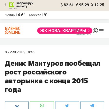
забронируй
$
82.61
€
95.29
¥
12.25
валюту
14.6°
19°
Челны
Москва
8 июля 2015, 18:46
Денис Мантуров пообещал
рост российского
авторынка с конца 2015
года