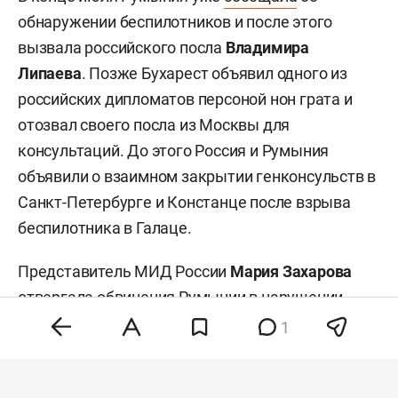
обнаружении беспилотников и после этого
вызвала российского посла
Владимира
Липаева
. Позже Бухарест объявил одного из
российских дипломатов персоной нон грата и
отозвал своего посла из Москвы для
консультаций. До этого Россия и Румыния
объявили о взаимном закрытии генконсульств в
Санкт-Петербурге и Констанце после взрыва
беспилотника в Галаце.
Представитель МИД России
Мария Захарова
отвергала
обвинения Румынии в нарушении
воздушного пространства. Она называла такие
1
инциденты «срежиссированными». В случае с
падением дрона у болгарской границы власти