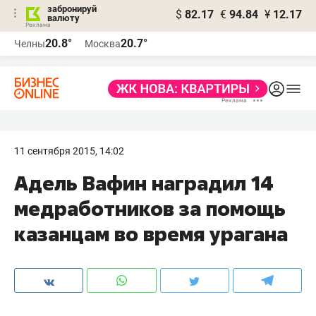
забронируй
$
82.17
€
94.84
¥
12.17
валюту
20.8°
20.7°
Челны
Москва
11 сентября 2015, 14:02
Адель Вафин наградил 14
медработников за помощь
казанцам во время урагана