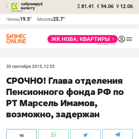
забронируй
$
81.41
€
94.06
¥
12.06
валюту
19.5°
25.7°
Челны
Москва
30 сентября 2015, 12:55
СРОЧНО! Глава отделения
Пенсионного фонда РФ по
РТ Марсель Имамов,
возможно, задержан