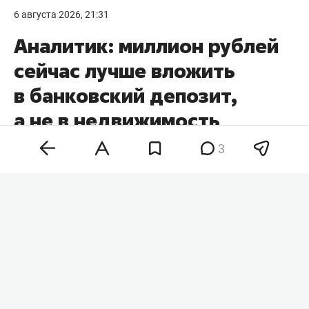
6 августа 2026, 21:31
Аналитик: миллион рублей
сейчас лучше вложить
в банковский депозит,
а не в недвижимость
3
Банковский вклад, золото и недвижимость
решают разные финансовые задачи, поэтому
выбирать инструмент для инвестиций стоит
исходя из конкретных целей. Таким мнением в
комментарии
RT
поделился финансовый
аналитик Bitbanker
Владимир Зернов
.