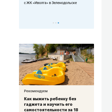
с ЖК «Иволга» в Зеленодольске
ть аксакалов и
школьной фор
налогах и раз
Рекомендуем
Рекоме
лья
Как выжить ребенку без
Салих
есте
гаджета и научить его
«Если
а –
самостоятельности за 18
с мин