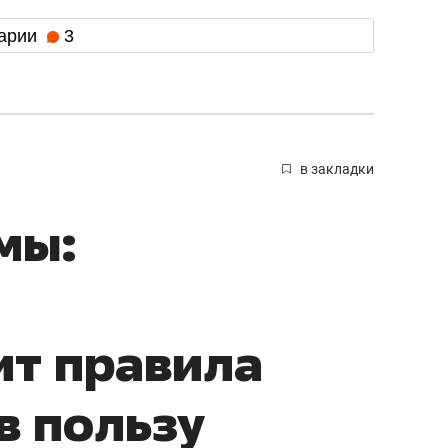
арии
3
в закладки
мы:
ит правила
в пользу