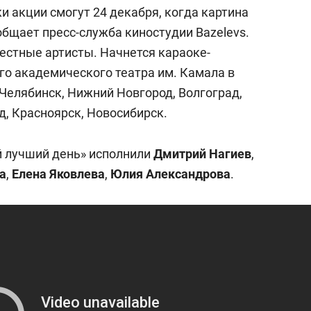
сверхнагрузку
для меня это челлендж
и акции смогут 24 декабря, когда картина
сом»
общает пресс-служба киностудии Bazеlevs.
естные артисты. Начнется караоке-
го академического театра им. Камала в
 Челябинск, Нижний Новгород, Волгоград,
д, Красноярск, Новосибирск.
й лучший день» исполнили
Дмитрий Нагиев
,
а
,
Елена Яковлева
,
Юлия Александрова
.