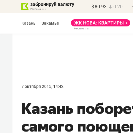
забронируй валюту
$
80.93
-0.20
Казань
Закамье
Марат Арсланов
«КирпичХолдинг»
7 октября 2015, 14:42
«Главная задача
Казань поборе
девелопера – найти
правильный продукт»
самого поюще
Девелопер из топ-10* застройщико
Башкортостана входит в Татарстан