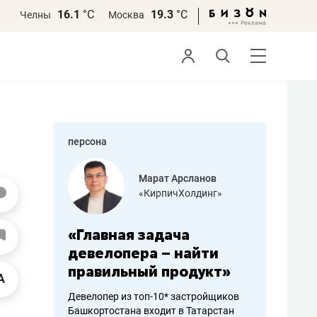
16.1
°С
19.3
°С
Челны
Москва
персона
азитов
Марат Арсланов
«КирпичХолдинг»
ных
«Главная задача
«Мама г
 может
девелопера – найти
помогае
мум
правильный продукт»
от болез
себя жи
Девелопер из топ-10* застройщиков
Башкортостана входит в Татарстан
арубежные
Наследница б