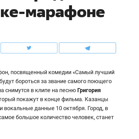
оке-марафоне
школьной формы о контрафакте,
рынки, почему надо зна
налогах и развитии без кредитов
чем интересен Оман?
афон, посвященный комедии «Самый лучший
 будут бороться за звание самого поющего
на снимутся в клипе на песню
Григория
торый покажут в конце фильма. Казанцы
 вокальные данные 10 октября. Город, в
ндуем
Рекомендуем
самое большое количество человек, станет
терапевт «Фороса»:
Дизайнер-прораб Ната
кторский невроз» –
Наседкина: «Ремонт вм
человек не считает
с мебелью за 2 миллион