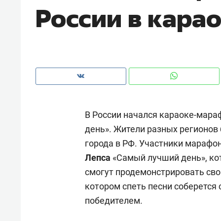
России в кара
с ЖК «Иволга» в Зеленодольске
В России начался караоке-мар
день». Жители разных регионов
города в РФ. Участники марафо
Лепса
«Самый лучший день», ко
смогут продемонстрировать свои
Рекомендуем
Рекоме
котором спеть песни соберется 
Падел, фитнес, танцы и даже
Психо
победителем.
ниндзя-зал: как ТРЦ «Франт»
«Дире
стал Меккой для любителей
когда 