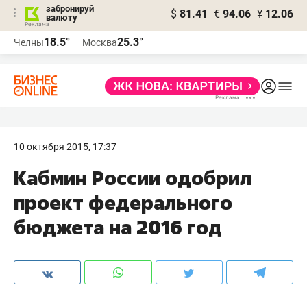
забронируй
$
81.41
€
94.06
¥
12.06
валюту
18.5°
25.3°
Челны
Москва
10 октября 2015, 17:37
Кабмин России одобрил
проект федерального
бюджета на 2016 год