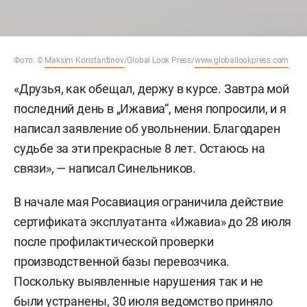
Фото: ©
Maksim Konstantinov
/Global Look Press/
www.globallookpress.com
«Друзья, как обещал, держу в курсе. Завтра мой
последний день в „Ижавиа“, меня попросили, и я
написал заявление об увольнении. Благодарен
судьбе за эти прекрасные 8 лет. Остаюсь на
связи», — написал Синельников.
В начале мая Росавиация ограничила действие
сертификата эксплуатанта «Ижавиа» до 28 июля
после профилактической проверки
производственной базы перевозчика.
Поскольку выявленные нарушения так и не
были устранены, 30 июля ведомство
приняло