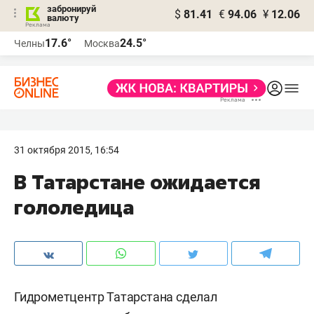
забронируй
$
81.41
€
94.06
¥
12.06
валюту
17.6°
24.5°
Челны
Москва
31 октября 2015, 16:54
В Татарстане ожидается
гололедица
Гидрометцентр Татарстана сделал