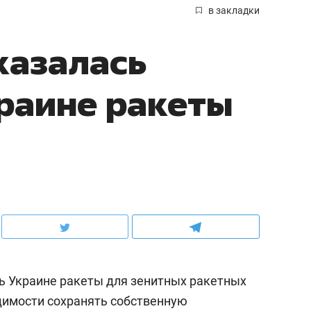
в закладки
казалась
раине ракеты
ь Украине ракеты для зенитных ракетных
одимости сохранять собственную