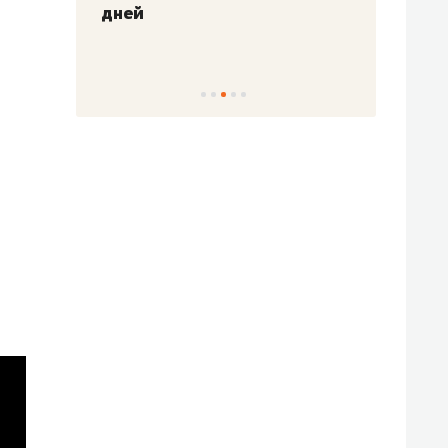
!»
дней
с вер