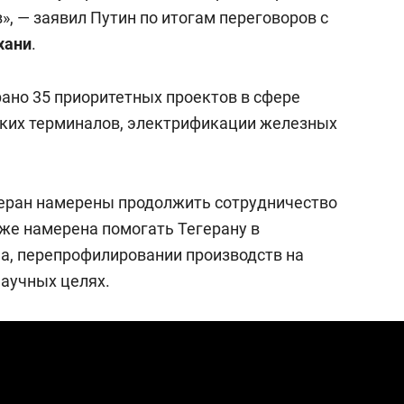
сверхнагрузку
для меня это челлендж
, — заявил Путин по итогам переговоров с
сом»
хани
.
рано 35 приоритетных проектов в сфере
ских терминалов, электрификации железных
егеран намерены продолжить сотрудничество
кже намерена помогать Тегерану в
а, перепрофилировании производств на
научных целях.