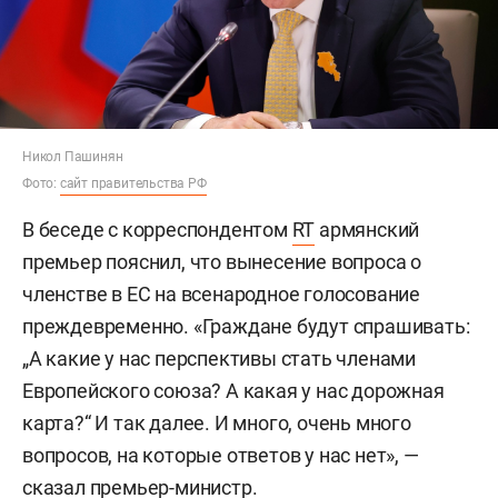
Армении в ЕС не входит
в политическую повестку
Премьер-министр Армении
Никол Пашинян
исключил проведение референдума о
вступлении страны в Европейский союз в
обозримом будущем. По его словам, сегодня
этот вопрос не стоит в повестке дня, поскольку у
Еревана нет ни дорожной карты, ни ответов на
ключевые вопросы, связанные с
евроинтеграцией.