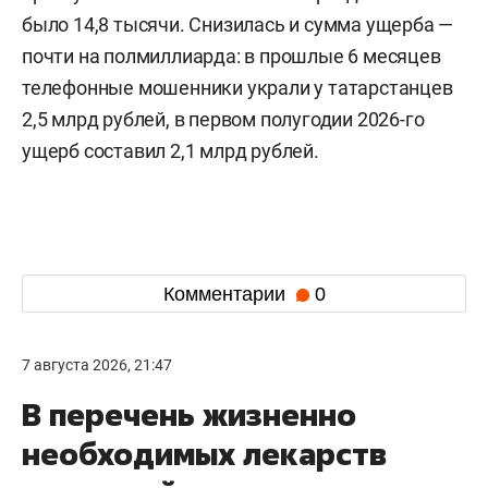
мужчине на улицах Димитрова и Будапештской,
а также перевела деньги через банковское
отделение. Общая сумма похищенного, по
данным следствия, составила 6,2 млн рублей.
5 августа оперативники задержали
предполагаемого курьера на Васильевском
острове. Им оказался 20-летний безработный
уроженец Казани. Сейчас он находится под
подозрением. Возбуждено уголовное дело по ч.
4 ст. 159 УК РФ (Мошенничество в особо
крупном размере). Молодому человеку грозит
до 10 лет лишения свободы, если его вина будет
доказана в суде.
Ранее стало известно, что в Татарстане