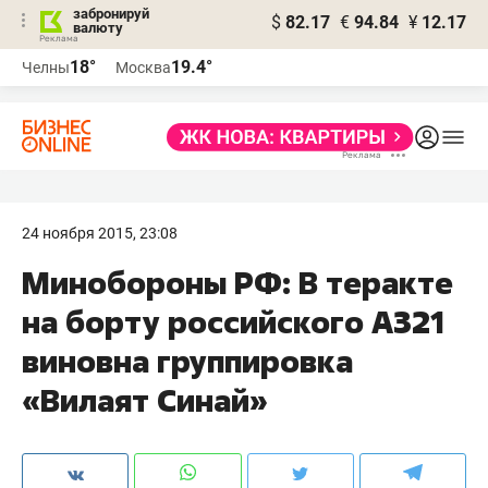
забронируй
$
82.17
€
94.84
¥
12.17
валюту
18°
19.4°
Челны
Москва
24 ноября 2015, 23:08
Минобороны РФ: В теракте
на борту российского A321
виновна группировка
«Вилаят Синай»