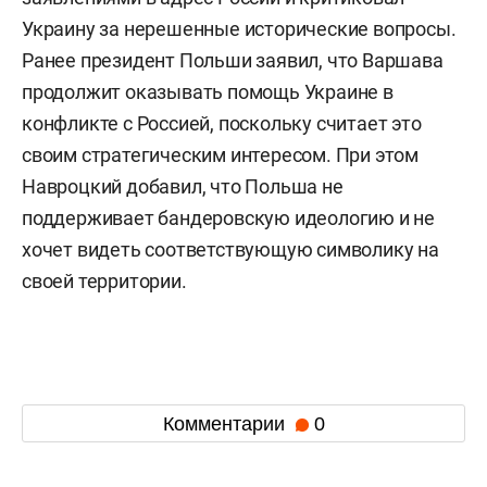
собственных армий», — приводит издание слова
Белика.
Депутат также отметил, что рост затрат на
поддержку Украины может в перспективе
побудить другие страны пересмотреть свои
приоритеты, но пока этого не происходит.
Навроцкий стал президентом Польши в 2025
году. Он неоднократно выступал с жесткими
заявлениями в адрес России и критиковал
Украину за нерешенные исторические вопросы.
Ранее президент Польши заявил, что Варшава
продолжит оказывать помощь Украине в
конфликте с Россией, поскольку считает это
своим стратегическим интересом. При этом