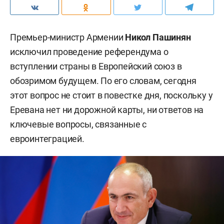
меланомы (Pierre Fabre), российский равидасвир
для лечения хронического гепатита С («Химрар
Фарма») и веренафусп альфа для терапии
синдрома Хантера («Генериум»). Последний
препарат также предложили включить в
программу 14 высокозатратных нозологий.
#
здравоохранение
Комментарии
0
7 августа 2026, 21:24
Пашинян: вступление