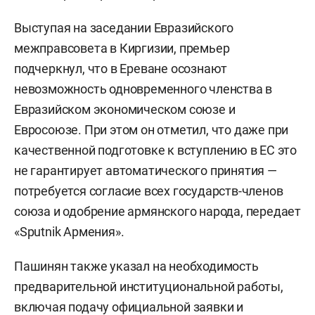
Никол Пашинян
Фото:
сайт правительства РФ
В беседе с корреспондентом
RT
армянский
премьер пояснил, что вынесение вопроса о
членстве в ЕС на всенародное голосование
преждевременно. «Граждане будут спрашивать:
„А какие у нас перспективы стать членами