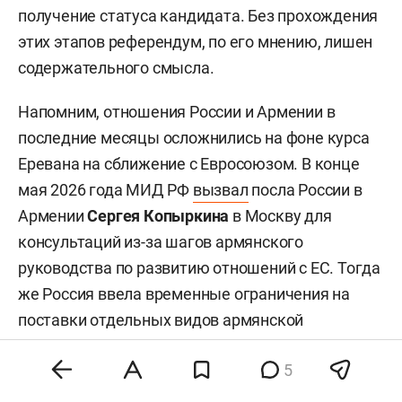
Европейского союза? А какая у нас дорожная
карта?“ И так далее. И много, очень много
вопросов, на которые ответов у нас нет», —
сказал премьер-министр.
Выступая на заседании Евразийского
межправсовета в Киргизии, премьер
подчеркнул, что в Ереване осознают
невозможность одновременного членства в
Евразийском экономическом союзе и
Евросоюзе. При этом он отметил, что даже при
качественной подготовке к вступлению в ЕС это
не гарантирует автоматического принятия —
потребуется согласие всех государств-членов
союза и одобрение армянского народа, передает
5
«Sputnik Армения».