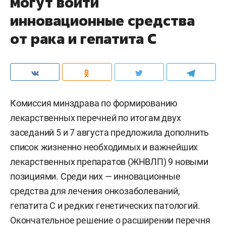
количество киберпреступлений
снизилось
в 2
раза. Так, по данным МВД, за первые 6 месяцев
этого года зарегистрировано 8,4 тыс. IT-
преступлений. В аналогичном периоде 2025-го их
было 14,8 тысячи. Снизилась и сумма ущерба —
почти на полмиллиарда: в прошлые 6 месяцев
телефонные мошенники украли у татарстанцев
2,5 млрд рублей, в первом полугодии 2026-го
ущерб составил 2,1 млрд рублей.
Комментарии
0
7 августа 2026, 21:47