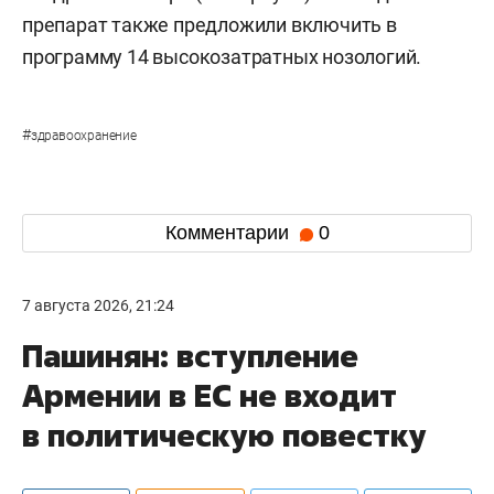
На втором заседании приняли еще пять
рекомендаций. Ключевое решение —
включение трастузумаба дерукстекана
(AstraZeneca) для терапии рака молочной
железы. Это прецедентный случай, так как
ранее препараты не рекомендовали к
включению по конкретному показанию, пояснил
Максим Химич
из AstraZeneca. Ранее комиссия
трижды отклоняла заявку из-за потенциальной
нагрузки на бюджет, а в июле пациентская
организация «Ореол жизни» обращалась к вице-
премьеру
Татьяне Голиковой
с просьбой о
включении.
Также в список рекомендованных попали
энкорафениб и биниметиниб для терапии