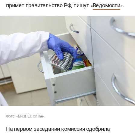
В перечень жизненно
необходимых лекарств
могут войти
инновационные средства
от рака и гепатита С
Комиссия минздрава по формированию
лекарственных перечней по итогам двух
заседаний 5 и 7 августа предложила дополнить
список жизненно необходимых и важнейших
лекарственных препаратов (ЖНВЛП) 9 новыми