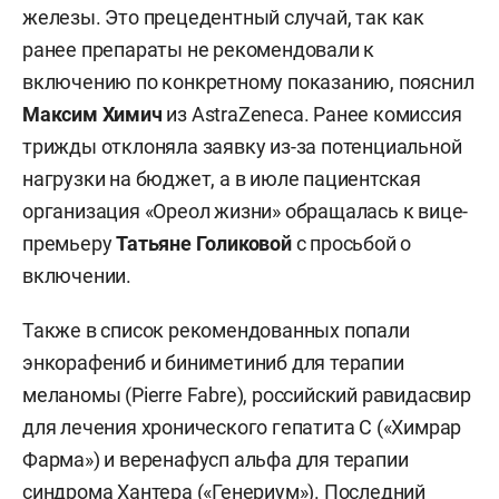
Фото: «БИЗНЕС Online»
На первом заседании комиссия одобрила
четыре препарата. Это мосунетузумаб (Roche)
для терапии рака лимфатической системы,
белумосудил (Sanofi) для лечения осложнений
после трансплантации костного мозга,
отечественный дантролен («ОнкоТаргет») для
купирования нежелательных реакций на наркоз
при генетических заболеваниях, а также
сахароснижающий эртуглифлозин, который был
исключен из списка в 2022 году после ухода
компании MSD, но теперь импортозамещен
производителем «Лайф Сайнсес ОХФК».