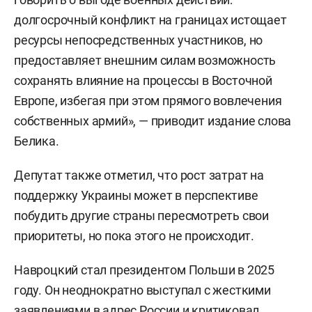
президент, пришедший к власти с минимальным
перевесом, использует резкие высказывания в
адрес России и критику Украины как инструмент
мобилизации избирателей.
«Несмотря на экономические издержки,
которые несёт польское общество из-за
конфликта, и недовольство количеством
украинских беженцев, Навроцкий не стесняется
говорить о выгоде военных действий:
долгосрочный конфликт на границах истощает
ресурсы непосредственных участников, но
предоставляет внешним силам возможность
сохранять влияние на процессы в Восточной
Европе, избегая при этом прямого вовлечения