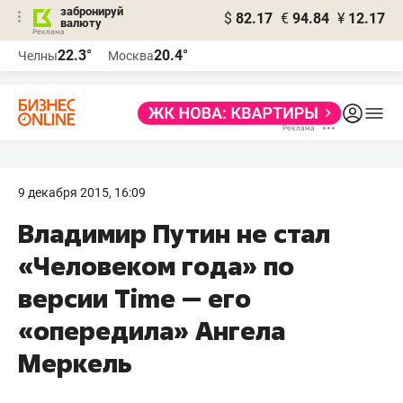
забронируй
$
82.17
€
94.84
¥
12.17
валюту
22.3°
20.4°
Челны
Москва
9 декабря 2015, 16:09
Владимир Путин не стал
«Человеком года» по
версии Time — его
«опередила» Ангела
Меркель