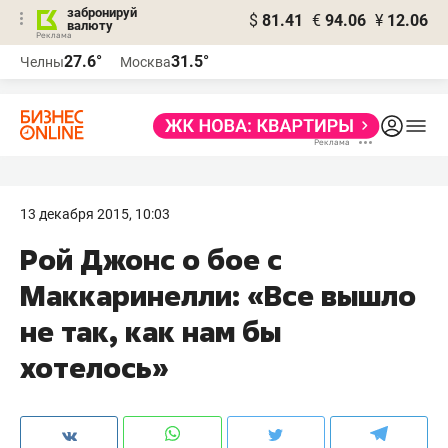
забронируй
$
81.41
€
94.06
¥
12.06
валюту
27.6°
31.5°
Челны
Москва
13 декабря 2015, 10:03
Рой Джонс о бое с
Маккаринелли: «Все вышло
не так, как нам бы
хотелось»