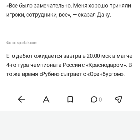
«Все было замечательно. Меня хорошо приняли
игроки, сотрудники, все», — сказал Даку.
Фото:
spartak.com
Его дебют ожидается завтра в 20:00 мск в матче
4-го тура чемпионата России с «Краснодаром». В
то же время «Рубин» сыграет с «Оренбургом».
0
Фото:
spartak.com
Напомним, «Спартак»
купил
Даку у «Рубина» за
11 млн евро. Это третья самая дорогая покупка
нападающего в истории клуба.