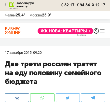
забронируй
$
82.17
€
94.84
¥
12.17
валюту
25.4°
23.9°
Челны
Москва
17 декабря 2015, 09:20
Две трети россиян тратят
на еду половину семейного
бюджета