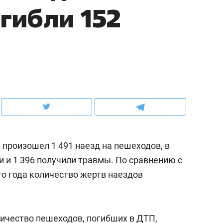
огибли 152
рынки, почему надо знать аксакалов и
о трехкратном росте це
чем интересен Оман?
клиентах и чудных запр
е произошел 1 491 наезд на пешеходов, в
и и 1 396 получили травмы. По сравнению с
о года количество жертв наездов
ндуем
Рекомендуем
ыжить ребенку без
Салих хазрат Ибрагимо
а и научить его
«Если меня не услышат
личество пешеходов, погибших в ДТП,
тоятельности за 18
с минбара – буду обра