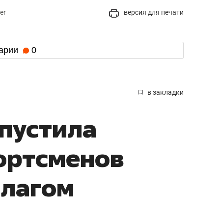
er
версия для печати
арии
0
в закладки
опустила
ортсменов
флагом