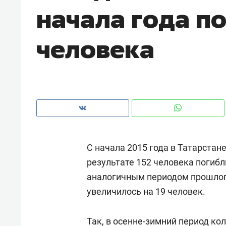
начала года п
человека
С начала 2015 года в Татарстан
результате 152 человека погибл
аналогичным периодом прошлог
Рекомендуем
Рекоме
увеличилось на 19 человек.
а»:
Дизайнер-прораб Наталья
Как в
 –
Наседкина: «Ремонт вместе
гаджет
ет
с мебелью за 2 миллиона –
Так, в осенне-зимний период ко
самос