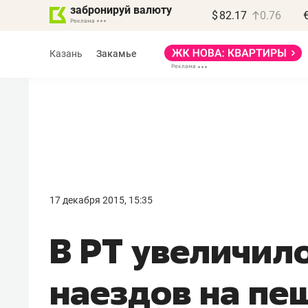
забронируй валюту
$
82.17
0.76
Казань
Закамье
17 декабря 2015, 15:35
В РТ увеличил
наездов на пе