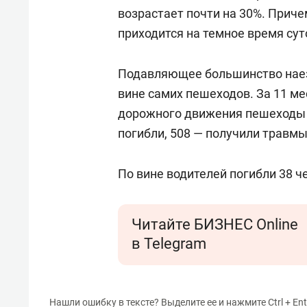
для меня это челлендж!»
дней
возрастает почти на 30%. Прич
приходится на темное время су
Подавляющее большинство наез
вине самих пешеходов. За 11 м
дорожного движения пешеходы 
погибли, 508 — получили травм
По вине водителей погибли 38 ч
Читайте БИЗНЕС Online
в Telegram
Нашли ошибку в тексте? Выделите ее и нажмите Ctrl + Ent