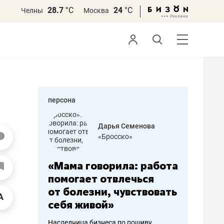
28.7
°С
24
°С
Челны
Москва
персона
бодец
Дарья Семенова
 решения»
«Бросско»
«Мама говорила: работа
«Не зна
вообще,
помогает отвлечься
правил,
от болезни, чувствовать
потерят
себя живой»
полгода
ирмы
Наследница бизнеса по пошиву
Как бизнесу 