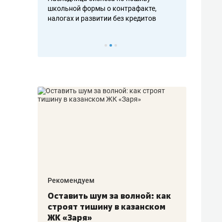
н, дотошных
школьной формы о контрафакте,
рынки, почем
осах мастеров
налогах и развитии без кредитов
чем интересе
Рекомендуем
Рекоме
в:
Оставить шум за волной: как
Психо
строят тишину в казанском
«Дире
щаться
ЖК «Заря»
когда