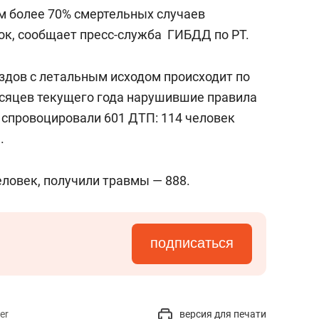
с вершины горы»
ем более 70% смертельных случаев
ток, сообщает пресс-служба ГИБДД по РТ.
дов с летальным исходом происходит по
есяцев текущего года нарушившие правила
спровоцировали 601 ДТП: 114 человек
ы.
еловек, получили травмы — 888.
подписаться
er
версия для печати