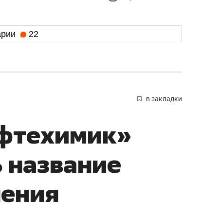
арии
22
в закладки
ефтехимик»
 название
нения