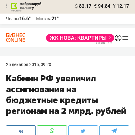
забронируй
$
82.17
€
94.84
¥
12.17
валюту
16.6°
21°
Челны
Москва
25 декабря 2015, 09:20
Кабмин РФ увеличил
ассигнования на
бюджетные кредиты
регионам на 2 млрд. рублей