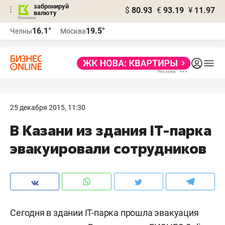
забронируй
$
80.93
€
93.19
¥
11.97
валюту
16.1°
19.5°
Челны
Москва
25 декабря 2015, 11:30
В Казани из здания IT-парка
эвакуировали сотрудников
Сегодня в здании IT-парка прошла эвакуация