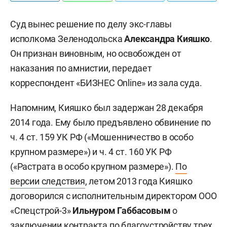
Суд вынес решение по делу экс-главы
исполкома Зеленодольска
Александра Кияшко
.
Он признан виновным, но освобожден от
наказания по амнистии, передает
корреспондент «БИЗНЕС Online» из зала суда.
Напомним, Кияшко был задержан 28 декабря
2014 года. Ему было предъявлено обвинение по
ч. 4 ст. 159 УК РФ («Мошенничество в особо
крупном размере») и ч. 4 ст. 160 УК РФ
(«Растрата в особо крупном размере»).
По
версии следствия
, летом 2013 года Кияшко
договорился с исполнительным директором ООО
«Спецстрой-3»
Ильнуром Габбасовым
о
заключении контракта по благоустройству трех