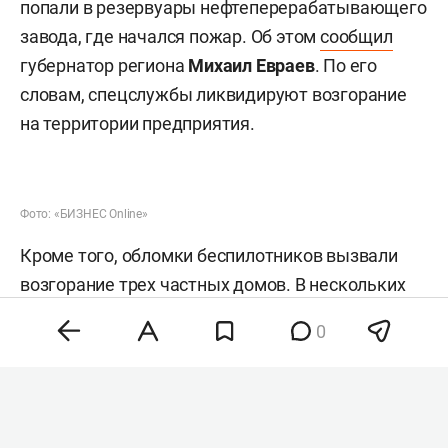
попали в резервуары нефтеперерабатывающего
завода, где начался пожар. Об этом
сообщил
губернатор региона
Михаил Евраев
. По его
словам, спецслужбы ликвидируют возгорание
на территории предприятия.
Фото: «БИЗНЕС Online»
Кроме того, обломки беспилотников вызвали
возгорание трех частных домов. В нескольких
многоквартирных домах выбило стекла, также
0
повреждены автомобили местных жителей.
Изначально власти сообщали об отсутствии
пострадавших, однако позднее Евраев уточнил,
что осколочные ранения получили четыре