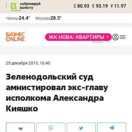
забронируй
$
80.93
€
93.19
¥
11.97
валюту
24.4°
28.3°
Челны
Москва
25 декабря 2015, 16:40
Зеленодольский суд
амнистировал экс-главу
исполкома Александра
Кияшко