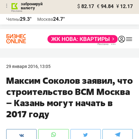
забронируй
$
82.17
€
94.84
¥
12.17
валюту
29.3°
24.7°
Челны
Москва
29 января 2016, 13:05
Максим Соколов заявил, что
строительство ВСМ Москва
– Казань могут начать в
2017 году