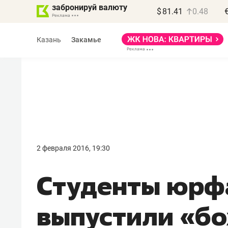
забронируй валюту
$
81.41
0.48
Казань
Закамье
2 февраля 2016, 19:30
Студенты юрф
выпустили «б