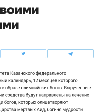
своими
рынки, почему надо знать аксакалов и
о трехкратном росте це
чем интересен Оман?
клиентах и чудных запр
ями
тета Казанского федерального
ный календарь, 12 месяцев которого
 в образе олимпийских богов. Вырученные
ндуем
Рекомендуем
ии средства будут направлены на лечение
ыжить ребенку без
Салих хазрат Ибрагимо
ди богов, которых олицетворяют
а и научить его
«Если меня не услышат
царства мертвых Аид, богиня мудрости
тоятельности за 18
с минбара – буду обра