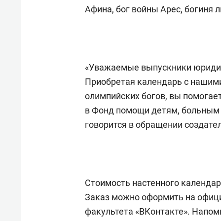
для меня это челлендж!»
дней
Афина, бог войны Арес, богиня 
«Уважаемые выпускники юридич
Приобретая календарь с нашим
олимпийских богов, вы помогае
в Фонд помощи детям, больным
говорится в обращении создате
Стоимость настенного календаря
Заказ можно оформить на офи
факультета «ВКонтакте». Напомн