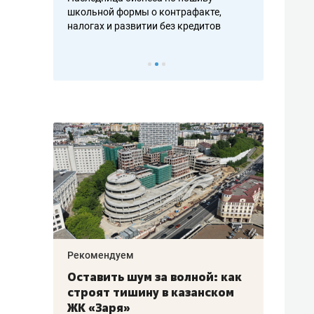
н, дотошных
школьной формы о контрафакте,
рынки, почем
осах мастеров
налогах и развитии без кредитов
чем интересе
Рекомендуем
Рекоме
в:
Оставить шум за волной: как
Падел
строят тишину в казанском
ниндз
щаться
ЖК «Заря»
стал 