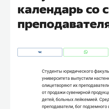
календарь со 
преподавател
Студенты юридического факуль
университета выпустили настен
олицетворяют их преподаватели
Рекомендуем
Рекоме
от продажи сувенирной продукц
а»:
Дизайнер-прораб Наталья
Как в
детей, больных лейкемией. Сре
 –
Наседкина: «Ремонт вместе
гаджет
преподаватели, бог подземного 
ет
с мебелью за 2 миллиона –
самос