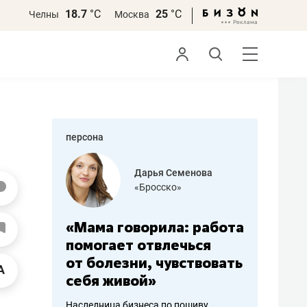
18.7
°С
25
°С
Челны
Москва
персона
бодец
Дарья Семенова
 решения»
«Бросско»
«Мама говорила: работа
«Не зна
вообще,
помогает отвлечься
правил,
от болезни, чувствовать
потерят
себя живой»
полгода
ирмы
Наследница бизнеса по пошиву
Как бизнесу 