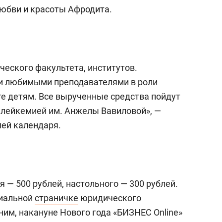
с вершины горы»
любви и красоты Афродита.
еского факультета, институтов.
и любимыми преподавателями в роли
те детям. Все вырученные средства пойдут
 лейкемией им. Анжелы Вавиловой», —
лей календаря.
 — 500 рублей, настольного — 300 рублей.
циальной
страничке
юридического
им, накануне Нового года «БИЗНЕС Online»