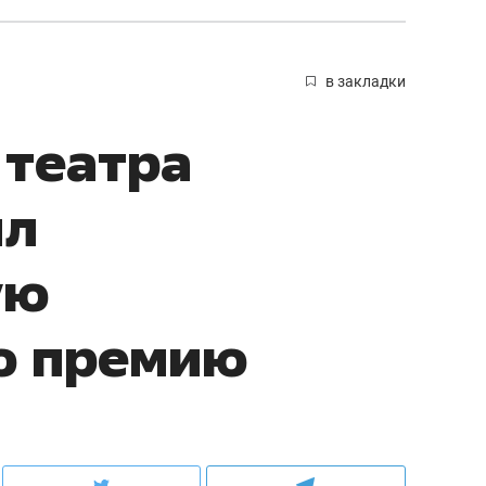
в закладки
 театра
ил
ую
ю премию