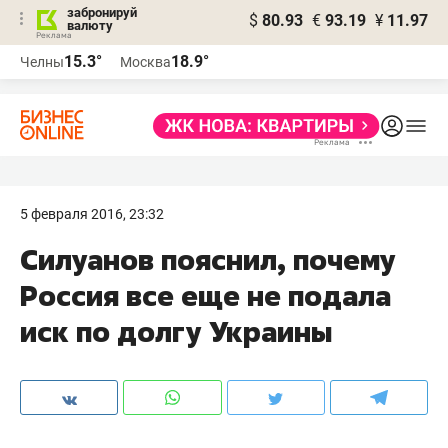
забронируй
$
80.93
€
93.19
¥
11.97
валюту
15.3°
18.9°
Челны
Москва
5 февраля 2016, 23:32
​Силуанов пояснил, почему
Россия все еще не подала
иск по долгу Украины