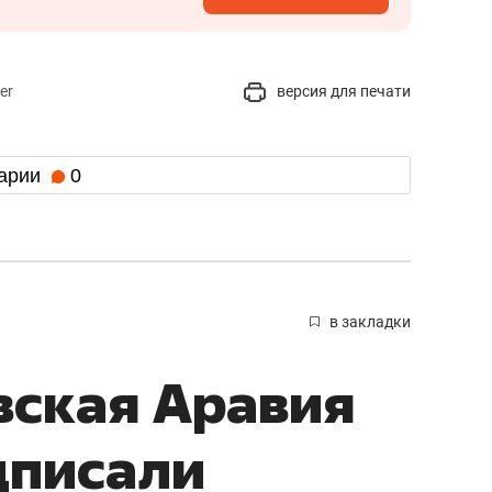
er
версия для печати
арии
0
в закладки
вская Аравия
дписали