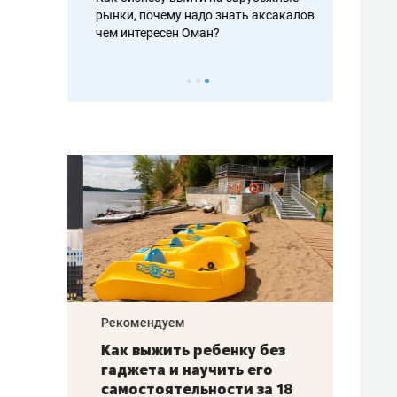
рафакте,
рынки, почему надо знать аксакалов и
о трехкратно
кредитов
чем интересен Оман?
клиентах и ч
Рекомендуем
Рекоме
лья
Как выжить ребенку без
Салих
есте
гаджета и научить его
«Если
а –
самостоятельности за 18
с мин