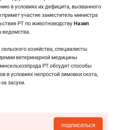
сверхнагрузку
для меня это челлендж
нию в условиях их дефицита, вызванного
сом»
и примет участие заместитель министра
льствия РТ по животноводству
Назип
а ведомства.
сельского хозяйства, специалисты
адемии ветеринарной медицины
минсельхозпрода РТ обсудят способы
в в условиях непростой зимовки скота,
за засухи.
подписаться