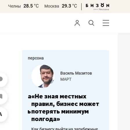
28.5
°С
29.3
°С
Челны
Москва
персона
еменова
Василь Мазитов
»
МАРТ
а: работа
«Не зная местных
«Мне лу
ечься
правил, бизнес может
не зара
вствовать
потерять минимум
чем пот
полгода»
репутац
пошиву
Как бизнесу выйти на зарубежные
Владелец от