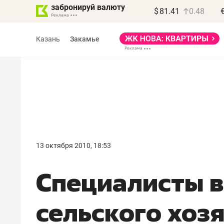
забронируй валюту
$
81.41
0.48
Казань
Закамье
Василь Мазитов
МАРТ
13 октября 2010, 18:53
«Не зная местных
Специалисты в
правил, бизнес может
потерять минимум
сельского хоз
полгода»
Как бизнесу выйти на зарубежные