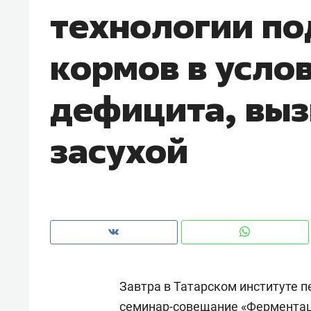
технологии по
рынки, почему надо знать аксакал
чем интересен Оман?
кормов в усло
дефицита, выз
засухой
Рекомендуем
Рекоме
Оставить шум за волной: как
Психо
Завтра в Татарском институте 
строят тишину в казанском
«Дире
ЖК «Заря»
когда 
семинар-совещание «Ферментац