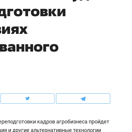
дготовки
ов и
о трехкратном росте цен, дотошных
школьной формы о конт
клиентах и чудных запросах мастеров
налогах и развитии без 
виях
ванного
ндуем
Рекомендуем
терапевт «Фороса»:
Дизайнер-прораб Ната
переподготовки кадров агробизнеса пройдет
кторский невроз» –
Наседкина: «Ремонт вм
человек не считает
с мебелью за 2 миллион
ия и другие альтернативные технологии