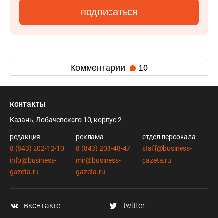
подписаться
Комментарии
10
контакты
Казань, Лобачевского 10, корпус 2
редакция
реклама
отдел персонала
8 (843) 202-12-10
8 (843) 203-48-47
staff@business-
info@business-
mir@business-
gazeta.ru
gazeta.ru
gazeta.ru
вконтакте
twitter