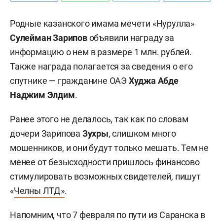
Родные казанского имама мечети «Нурулла»
Сулейман Зарипов
объявили награду за
информацию о нем в размере 1 млн. рублей.
Также награда полагается за сведения о его
спутнике — гражданине ОАЭ
Худжа
Абде
Наджим Элдим
.
Ранее этого не делалось, так как по словам
дочери Зарипова
Зухры
, слишком много
мошенников, и они будут только мешать. Тем не
менее от безысходности пришлось финансово
стимулировать возможных свидетелей, пишут
«
Челны ЛТД»
.
Напомним, что 7 февраля по пути из Саранска в