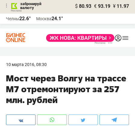
забронируй
$
80.93
€
93.19
¥
11.97
валюту
22.6°
24.1°
Челны
Москва
10 марта 2016, 08:30
​Мост через Волгу на трассе
М7 отремонтируют за 257
млн. рублей