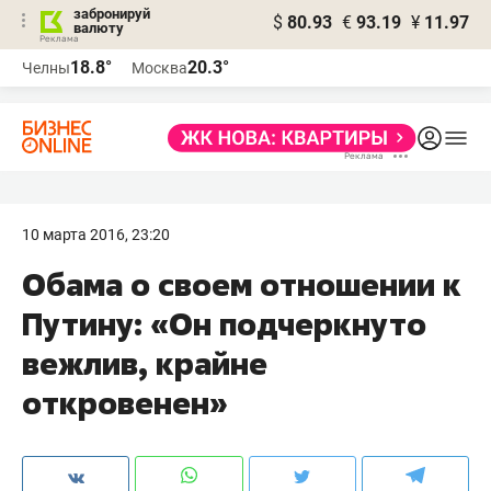
забронируй
$
80.93
€
93.19
¥
11.97
валюту
18.8°
20.3°
Челны
Москва
10 марта 2016, 23:20
Обама о своем отношении к
Путину: «Он подчеркнуто
вежлив, крайне
откровенен»