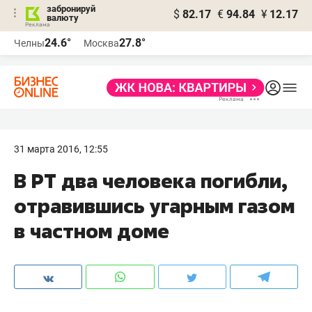
забронируй
$
82.17
€
94.84
¥
12.17
валюту
24.6°
27.8°
Челны
Москва
31 марта 2016, 12:55
В РТ два человека погибли,
отравившись угарным газом
в частном доме