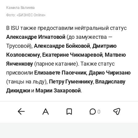
Камила Валиева
Фото: «БИЗНЕС Online»
В ISU также предоставили нейтральный статус
Александре Игнатовой
(до замужества —
Трусовой),
Александре Бойковой
,
Дмитрию
Козловскому
,
Екатерине Чикмаревой
,
Матвею
Янченкову
(парное катание). Также статус
присвоили
Елизавете Пасечник
,
Дарио Чиризано
(танцы на льду),
Петру Гуменнику
,
Владиславу
Дикиджи
и
Марии Захаровой
.
Нейтральный статус позволяет российским
0
спортсменам участвовать в международных
соревнованиях под эгидой ISU без
представления России. При этом они не могут