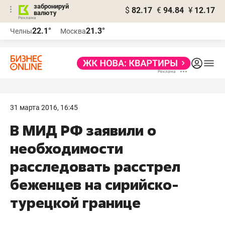
забронируй
$
82.17
€
94.84
¥
12.17
валюту
22.1°
21.3°
Челны
Москва
31 марта 2016, 16:45
​В МИД РФ заявили о
необходимости
расследовать расстрел
беженцев на сирийско-
турецкой границе