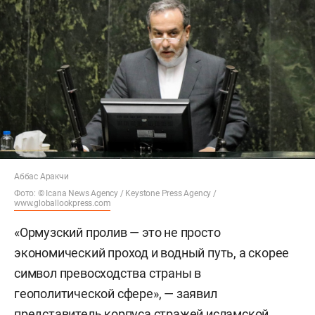
Аббас Аракчи
Фото: © Icana News Agency /
Keystone Press Agency /
www.globallookpress.com
«Ормузский пролив — это не просто
экономический проход и водный путь, а скорее
символ превосходства страны в
геополитической сфере», — заявил
представитель корпуса стражей исламской