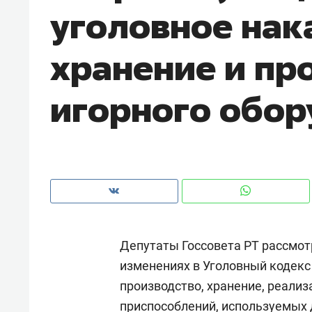
уголовное нак
рынки, почему надо знать аксакал
чем интересен Оман?
хранение и пр
игорного обор
Депутаты Госсовета РТ рассмот
Рекомендуем
Рекоме
изменениях в Уголовный кодекс 
Падел, фитнес, танцы и даже
Психо
производство, хранение, реализ
ниндзя-зал: как ТРЦ «Франт»
«Дире
стал Меккой для любителей
когда 
приспособлений, используемых 