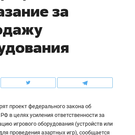
азание за
ов и
о трехкратном росте цен, дотошных
школьной формы о конт
клиентах и чудных запросах мастеров
налогах и развитии без 
одажу
удования
рят проект федерального закона об
ндуем
Рекомендуем
РФ в целях усиления ответственности за
терапевт «Фороса»:
Дизайнер-прораб Ната
ацию игрового оборудования (устройств или
кторский невроз» –
Наседкина: «Ремонт вм
человек не считает
с мебелью за 2 миллион
для проведения азартных игр), сообщается