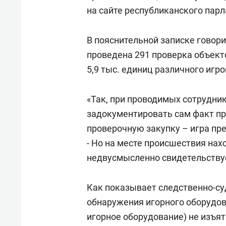
спорта
свою 
на сайте республиканского пар
стрес
В пояснительной записке говорит
проведена 291 проверка объекто
5,9 тыс. единиц различного игр
«Так, при проводимых сотрудни
задокументировать сам факт про
проверочную закупку – игра прек
- Но на месте происшествия нах
недвусмысленно свидетельствуе
Как показывает следственно-су
обнаружения игорного оборудов
игорное оборудование) не изъят