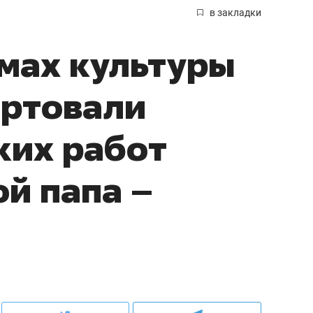
в закладки
мах культуры
артовали
ких работ
й папа –