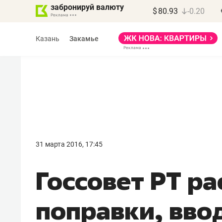
забронируй валюту
$
80.93
-0.20
Казань
Закамье
Василь Мазитов
МАРТ
31 марта 2016, 17:45
«Не зная местных
​Госсовет РТ р
правил, бизнес может
потерять минимум
поправки, вв
полгода»
Как бизнесу выйти на зарубежные