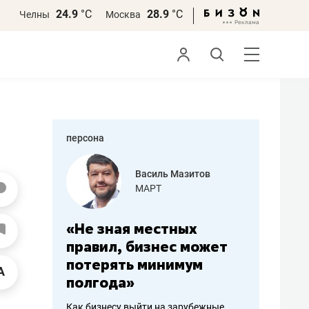
24.9
°С
28.9
°С
Челны
Москва
персона
еменова
Василь Мазитов
»
МАРТ
а: работа
«Не зная местных
«Мне лу
ечься
правил, бизнес может
не зара
вствовать
потерять минимум
чем пот
полгода»
репутац
пошиву
Как бизнесу выйти на зарубежные
Владелец от