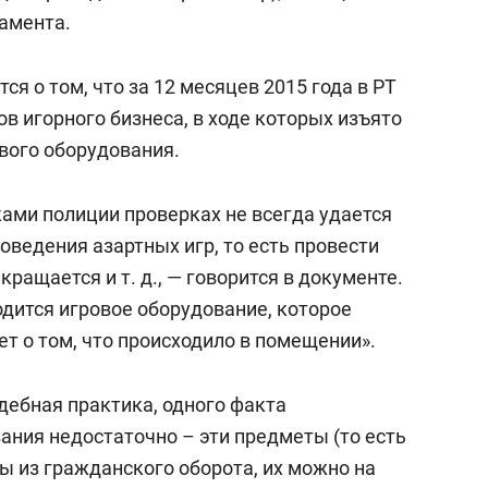
сверхнагрузку
для меня это челлендж
ламента.
сом»
ся о том, что за 12 месяцев 2015 года в РТ
в игорного бизнеса, в ходе которых изъято
ового оборудования.
ками полиции проверках не всегда удается
ведения азартных игр, то есть провести
ращается и т. д., — говорится в документе.
одится игровое оборудование, которое
т о том, что происходило в помещении».
дебная практика, одного факта
ания недостаточно – эти предметы (то есть
ы из гражданского оборота, их можно на