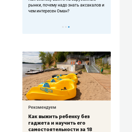
рафакте,
рынки, почему надо знать аксакалов и
о трехкратно
кредитов
чем интересен Оман?
клиентах и ч
Рекомендуем
Рекоме
лья
Как выжить ребенку без
Салих
есте
гаджета и научить его
«Если
а –
самостоятельности за 18
с мин