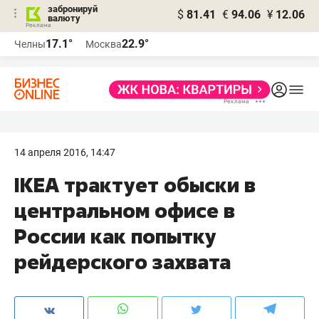
забронируй
$
81.41
€
94.06
¥
12.06
валюту
17.1°
22.9°
Челны
Москва
14 апреля 2016, 14:47
IKEA трактует обыски в
центральном офисе в
России как попытку
рейдерского захвата