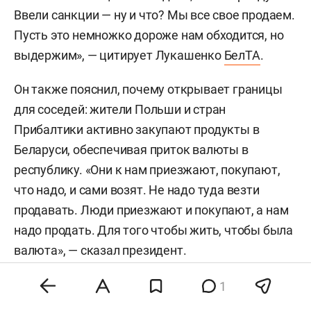
Ввели санкции — ну и что? Мы все свое продаем.
Пусть это немножко дороже нам обходится, но
выдержим», — цитирует Лукашенко
БелТА
.
Он также пояснил, почему открывает границы
для соседей: жители Польши и стран
Прибалтики активно закупают продукты в
Беларуси, обеспечивая приток валюты в
республику. «Они к нам приезжают, покупают,
что надо, и сами возят. Не надо туда везти
продавать. Люди приезжают и покупают, а нам
надо продать. Для того чтобы жить, чтобы была
валюта», — сказал президент.
Напомним, в июне синоптик
Михаил Леус
1
заявил
, что наступивший природный феномен