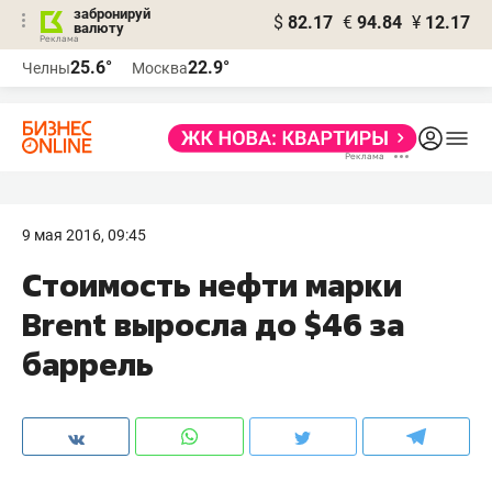
забронируй
$
82.17
€
94.84
¥
12.17
валюту
25.6°
22.9°
Челны
Москва
9 мая 2016, 09:45
​Стоимость нефти марки
Brent выросла до $46 за
баррель