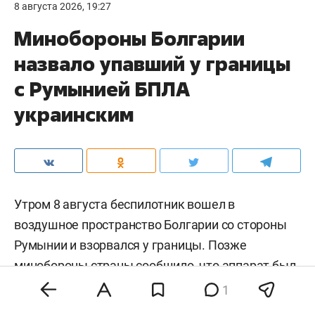
8 августа 2026, 19:27
Минобороны Болгарии
назвало упавший у границы
с Румынией БПЛА
украинским
Утром 8 августа беспилотник вошел в
воздушное пространство Болгарии со стороны
Румынии и взорвался у границы. Позже
минобороны страны сообщило, что аппарат был
украинским дроном-приманкой «Майя». Об этом
1
сообщает
Болгарское национальное радио.