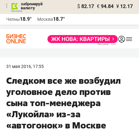
забронируй
$
82.17
€
94.84
¥
12.17
валюту
18.9°
18.7°
Челны
Москва
31 мая 2016, 17:55
Следком все же возбудил
уголовное дело против
сына топ-менеджера
«Лукойла» из-за
«автогонок» в Москве