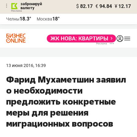
забронируй
$
82.17
€
94.84
¥
12.17
валюту
18.3°
18°
Челны
Москва
13 июня 2016, 16:39
​Фарид Мухаметшин заявил
о необходимости
предложить конкретные
меры для решения
миграционных вопросов