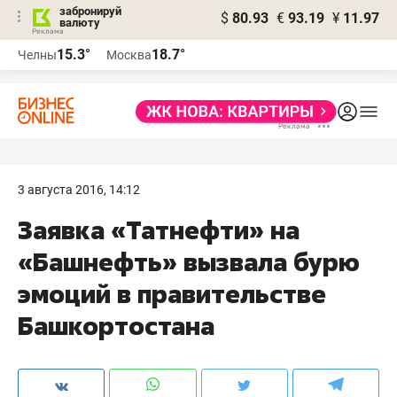
забронируй
$
80.93
€
93.19
¥
11.97
валюту
15.3°
18.7°
Челны
Москва
3 августа 2016, 14:12
​Заявка «Татнефти» на
«Башнефть» вызвала бурю
эмоций в правительстве
Башкортостана