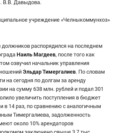
. В.В. Давыдова.
ниципальное учреждение «Челныкоммунхоз»
и должников распорядился на последнем
ограда
Наиль Магдеев
, после того как
том озвучил начальник управления
тношений
Эльдар Тимергалиев
. По словам
и на сегодня по долгам за аренду
ии на сумму 638 млн. рублей и подал 301
зволило увеличить поступления в бюджет
или в 14 раз, по сравнению с аналогичным
анным Тимергалиева, задолженность
имеют около 10% арендаторов
полкомом заключено свыше 3,7 тыс.