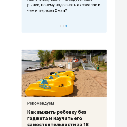
рафакте,
рынки, почему надо знать аксакалов и
о трехкратно
кредитов
чем интересен Оман?
клиентах и ч
Рекомендуем
Рекоме
лья
Как выжить ребенку без
Салих
есте
гаджета и научить его
«Если
а –
самостоятельности за 18
с мин