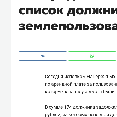
список должн
рынки, почему надо знать аксакал
чем интересен Оман?
землепользов
Сегодня исполком Набережных 
по арендной плате за пользова
которых к началу августа были
Рекомендуем
Рекоме
Оставить шум за волной: как
Психо
В сумме 174 должника задолжа
строят тишину в казанском
«Дире
ЖК «Заря»
рублей, из которых основной дол
когда 