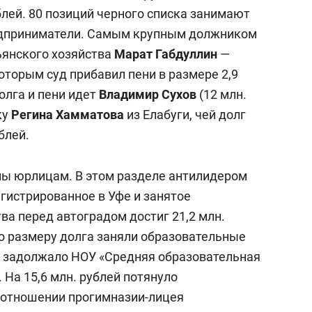
сверхнагрузку
для меня это челлендж
блей. 80 позиций черного списка занимают
сом»
едприниматели. Самым крупным должником
ьянского хозяйства
Марат Габдуллин
—
которым суд прибавил пени в размере 2,9
олга и пени идет
Владимир Сухов
(12 млн.
ку
Регина Хамматова
из Елабуги, чей долг
блей.
ны юрлицам. В этом разделе антилидером
гистрированное в Уфе и занятое
ва перед автоградом достиг 21,2 млн.
по размеру долга заняли образовательные
ей задолжало НОУ «Средняя образовательная
На 15,6 млн. рублей потянуло
 отношении прогимназии-лицея