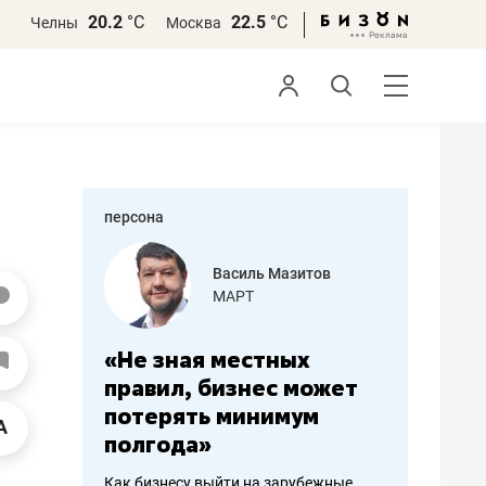
20.2
°С
22.5
°С
Челны
Москва
персона
еменова
Василь Мазитов
»
МАРТ
а: работа
«Не зная местных
«Мне лу
ечься
правил, бизнес может
не зара
вствовать
потерять минимум
чем пот
полгода»
репутац
пошиву
Как бизнесу выйти на зарубежные
Владелец от