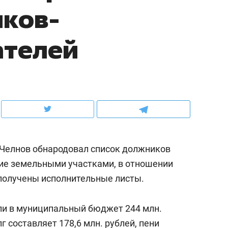
иков-
ов и
о трехкратном росте цен, дотошных
школьной формы о конт
клиентах и чудных запросах мастеров
налогах и развитии без 
ателей
Челнов обнародовал список должников
ние земельными участками, в отношении
 получены исполнительные листы.
ндуем
Рекомендуем
терапевт «Фороса»:
Дизайнер-прораб Ната
ли в муниципальный бюджет 244 млн.
кторский невроз» –
Наседкина: «Ремонт вм
г составляет 178,6 млн. рублей, пени
человек не считает
с мебелью за 2 миллион