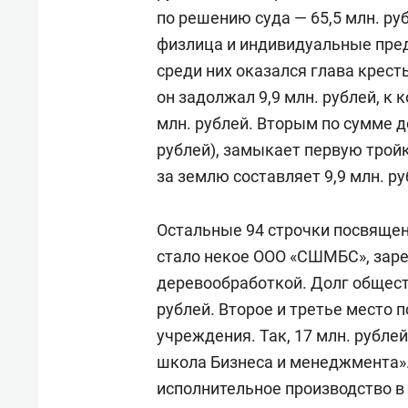
свою 
по решению суда — 65,5 млн. ру
стрес
физлица и индивидуальные пр
среди них оказался глава крест
он задолжал 9,9 млн. рублей, к 
млн. рублей. Вторым по сумме д
рублей), замыкает первую трой
за землю составляет 9,9 млн. ру
Остальные 94 строчки посвяще
стало некое ООО «СШМБС», заре
деревообработкой. Долг общест
рублей. Второе и третье место 
учреждения. Так, 17 млн. рубл
школа Бизнеса и менеджмента». 
исполнительное производство в