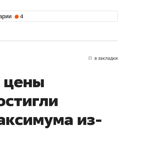
арии
4
в закладки
 цены
остигли
аксимума из-