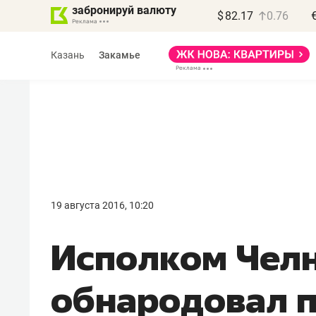
забронируй валюту
$
82.17
0.76
Казань
Закамье
Василь Мазитов
МАРТ
19 августа 2016, 10:20
«Не зная местных
Исполком Чел
правил, бизнес может
потерять минимум
обнародовал 
полгода»
Как бизнесу выйти на зарубежные