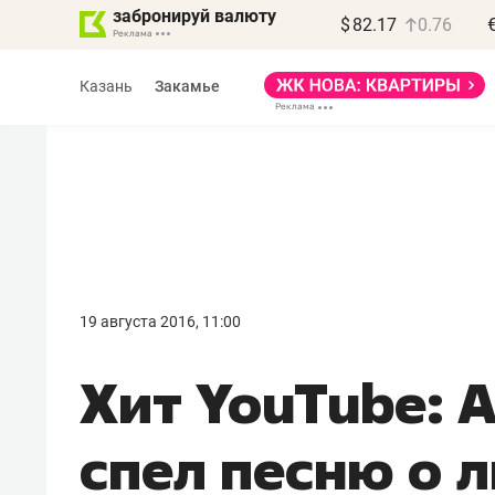
забронируй валюту
$
82.17
0.76
Казань
Закамье
Василь Мазитов
МАРТ
19 августа 2016, 11:00
«Не зная местных
Хит YouTube: 
правил, бизнес может
потерять минимум
спел песню о 
полгода»
Как бизнесу выйти на зарубежные