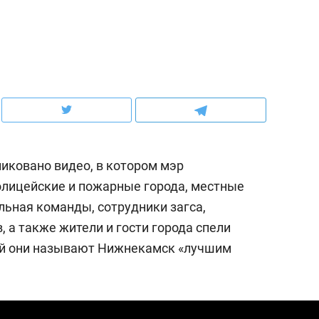
ов и
о трехкратном росте цен, дотошных
школьной формы о конт
клиентах и чудных запросах мастеров
налогах и развитии без 
ликовано видео, в котором мэр
полицейские и пожарные города, местные
ьная команды, сотрудники загса,
, а также жители и гости города спели
 ней они называют Нижнекамск «лучшим
ндуем
Рекомендуем
терапевт «Фороса»:
Дизайнер-прораб Ната
кторский невроз» –
Наседкина: «Ремонт вм
человек не считает
с мебелью за 2 миллион