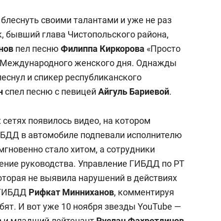
блеснуть своими талантами и уже не раз
к, бывший глава Чистопольского района,
нов
пел песню
Филиппа Киркорова
«Просто
ь Международного женского дня. Однажды
еснул и спикер республиканского
н
спел песню с певицей
Айгуль Бариевой
.
 сетях появилось видео, на котором
ИБДД в автомобиле подпевали исполнителю
мгновенно стало хитом, а сотрудники
рение руководства. Управление ГИБДД по РТ
оторая не выявила нарушений в действиях
УГИБДД
Рифкат Минниханов
, комментируя
бят. И вот уже 10 ноября звезды YouTube —
в
и младший лейтенант
Руслан Фахретдинов