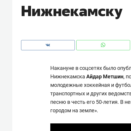
Нижнекамску
рынки, почему надо знать аксакал
чем интересен Оман?
Накануне в соцсетях было опуб
Нижнекамска
Айдар Метшин
, 
молодежные хоккейная и футбол
транспортных и других ведомств
песню в честь его 50-летия. В
Рекомендуем
Рекоме
городом на земле».
Оставить шум за волной: как
Психо
строят тишину в казанском
«Дире
ЖК «Заря»
когда 