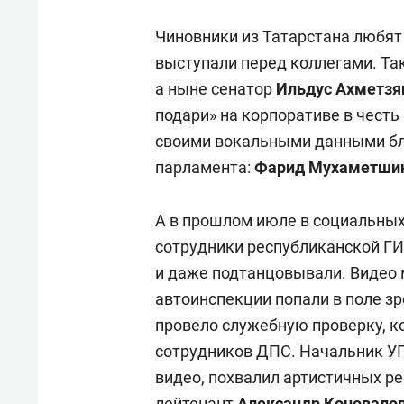
Чиновники из Татарстана любят 
выступали перед коллегами. Та
а ныне сенатор
Ильдус Ахметзя
подари» на корпоративе в чест
своими вокальными данными бл
парламента:
Фарид Мухаметши
А в прошлом июле в социальных
сотрудники республиканской Г
и даже подтанцовывали. Видео 
автоинспекции попали в поле з
провело служебную проверку, к
сотрудников ДПС. Начальник 
видео, похвалил артистичных ре
лейтенант
Александр Коновало