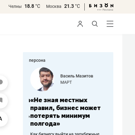
18.8
°С
21.3
°С
Челны
Москва
персона
еменова
Василь Мазитов
»
МАРТ
а: работа
«Не зная местных
«Мне лу
ечься
правил, бизнес может
не зара
вствовать
потерять минимум
чем пот
полгода»
репутац
пошиву
Как бизнесу выйти на зарубежные
Владелец от