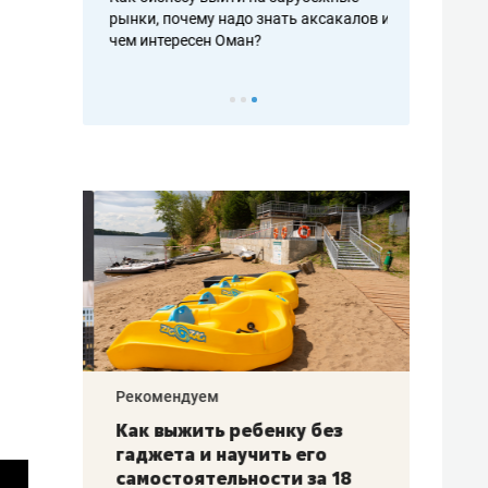
рафакте,
рынки, почему надо знать аксакалов и
о трехкратно
кредитов
чем интересен Оман?
клиентах и ч
Рекомендуем
Рекоме
лья
Как выжить ребенку без
Салих
есте
гаджета и научить его
«Если
а –
самостоятельности за 18
с мин