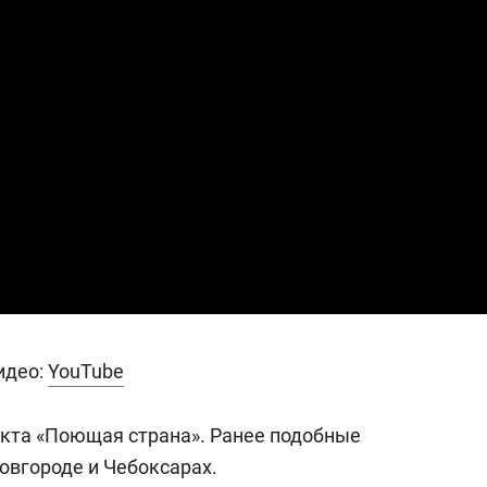
сверхнагрузку
для меня это челлендж
сом»
идео:
YouTube
екта «Поющая страна». Ранее подобные
овгороде и Чебоксарах.