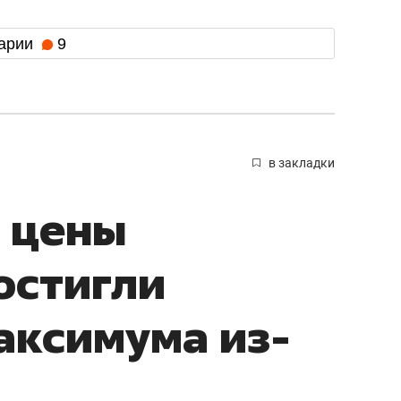
арии
9
в закладки
 цены
остигли
аксимума из-