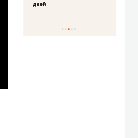
!»
дней
с вер