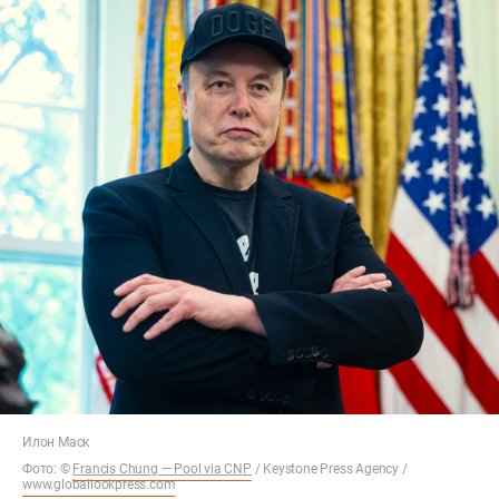
Илон Маск
Фото: ©
Francis Chung — Pool via CNP
/ Keystone Press Agency /
www.globallookpress.com