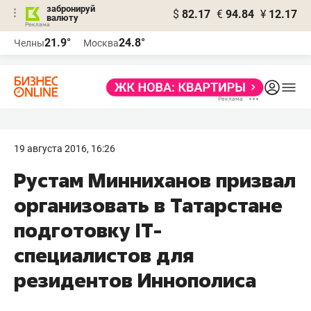
забронируй
$
82.17
€
94.84
¥
12.17
валюту
21.9°
24.8°
Челны
Москва
19 августа 2016, 16:26
Рустам Минниханов призвал
организовать в Татарстане
подготовку IT-
специалистов для
резидентов Иннополиса