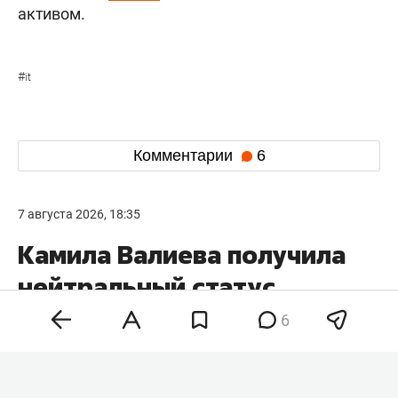
активом.
#
it
Комментарии
6
7 августа 2026, 18:35
Камила Валиева получила
нейтральный статус
для участия в турнирах ISU
6