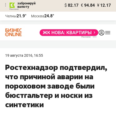
забронируй
$
82.17
€
94.84
¥
12.17
валюту
21.9°
24.8°
Челны
Москва
19 августа 2016, 16:55
Ростехнадзор подтвердил,
что причиной аварии на
пороховом заводе были
бюстгальтер и носки из
синтетики