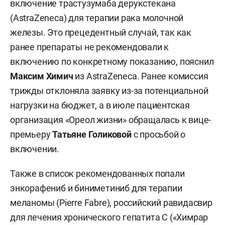
включение трастузумаба дерукстекана
(AstraZeneca) для терапии рака молочной
железы. Это прецедентный случай, так как
ранее препараты не рекомендовали к
включению по конкретному показанию, пояснил
Максим Химич
из AstraZeneca. Ранее комиссия
трижды отклоняла заявку из-за потенциальной
нагрузки на бюджет, а в июле пациентская
организация «Ореол жизни» обращалась к вице-
премьеру
Татьяне Голиковой
с просьбой о
включении.
Также в список рекомендованных попали
энкорафениб и биниметиниб для терапии
меланомы (Pierre Fabre), российский равидасвир
для лечения хронического гепатита С («Химрар