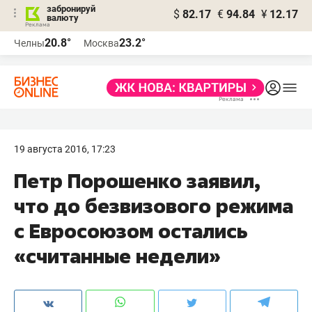
забронируй
$
82.17
€
94.84
¥
12.17
валюту
20.8°
23.2°
Челны
Москва
19 августа 2016, 17:23
Петр Порошенко заявил,
что до безвизового режима
с Евросоюзом остались
«считанные недели»