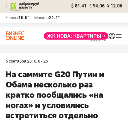
забронируй
$
81.41
€
94.06
¥
12.06
валюту
18.8°
21.1°
Челны
Москва
5 сентября 2016, 07:25
На саммите G20 Путин и
Обама несколько раз
кратко пообщались «на
ногах» и условились
встретиться отдельно