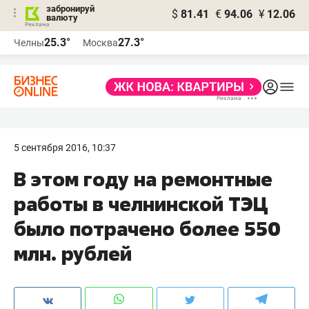
забронируй
$
81.41
€
94.06
¥
12.06
валюту
25.3°
27.3°
Челны
Москва
5 сентября 2016, 10:37
В этом году на ремонтные
работы в челнинской ТЭЦ
было потрачено более 550
млн. рублей