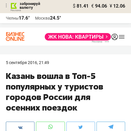
забронируй
$
81.41
€
94.06
¥
12.06
валюту
17.6°
24.5°
Челны
Москва
5 сентября 2016, 21:49
Казань вошла в Топ-5
популярных у туристов
городов России для
осенних поездок