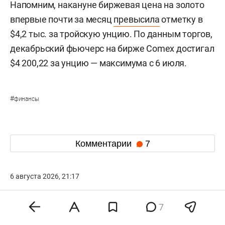
Напомним, накануне биржевая цена на золото
впервые почти за месяц
превысила
отметку в
$4,2 тыс. за тройскую унцию. По данным торгов,
декабрьский фьючерс на бирже Comex достигал
$4 200,22 за унцию — максимума с 6 июля.
#
финансы
Комментарии
7
6 августа 2026, 21:17
Матвиенко предупредила
7
россиян о регулярных