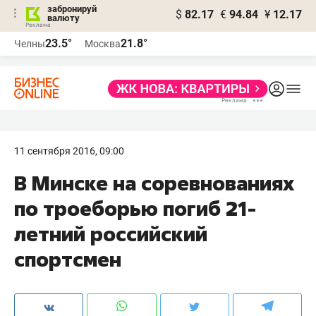
забронируй
$
82.17
€
94.84
¥
12.17
валюту
23.5°
21.8°
Челны
Москва
11 сентября 2016, 09:00
В Минске на соревнованиях
по троеборью погиб 21-
летний российский
спортсмен