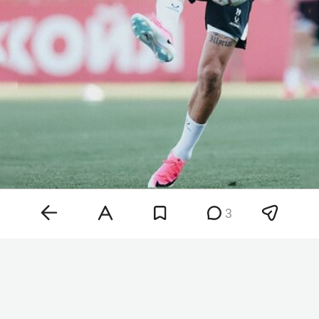
3
Фото:
spartak.com
Его дебют ожидается завтра в 20:00 мск в матче
4-го тура чемпионата России с «Краснодаром». В
то же время «Рубин» сыграет с «Оренбургом».