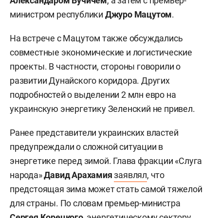
Александаром Вучичем
, а затем с премьер-
министром республики
Джуро Мацутом
.
На встрече с Мацутом также обсуждались
совместные экономические и логистические
проекты. В частности, стороны говорили о
развитии Дунайского коридора. Других
подробностей о выделении 2 млн евро на
украинскую энергетику Зеленский не привел.
Ранее представители украинских властей
предупреждали о сложной ситуации в
энергетике перед зимой. Глава фракции «Слуга
народа»
Давид Арахамия
заявлял
, что
предстоящая зима может стать самой тяжелой
для страны. По словам премьер-министра
Сергея Корецкого
, энергетическому сектору