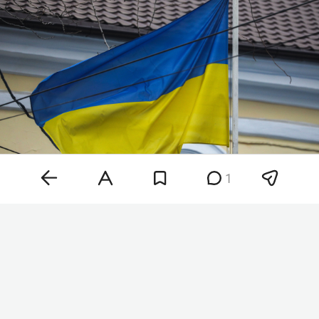
1
Фото: «БИЗНЕС Online»
«Предварительный анализ обломков указывает
на то, что это, вероятнее всего, дрон-приманка
„Майя“. Беспилотники такого типа широко
используются вооруженными силами Украины»,