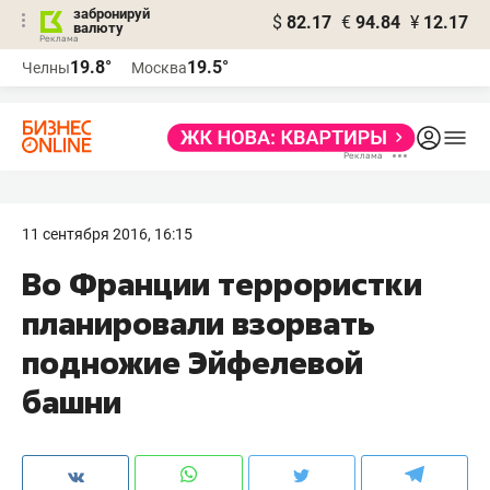
забронируй
$
82.17
€
94.84
¥
12.17
валюту
19.8°
19.5°
Челны
Москва
11 сентября 2016, 16:15
Во Франции террористки
планировали взорвать
подножие Эйфелевой
башни