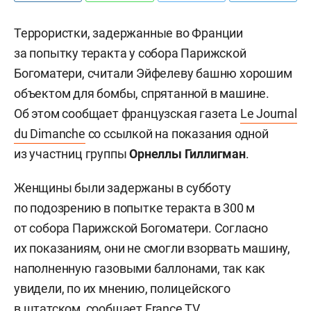
Террористки, задержанные во Франции
за попытку теракта у собора Парижской
Богоматери, считали Эйфелеву башню хорошим
объектом для бомбы, спрятанной в машине.
Об этом сообщает французская газета
Le Journal
du Dimanche
со ссылкой на показания одной
из участниц группы
Орнеллы Гиллигман
.
Женщины были задержаны в субботу
по подозрению в попытке теракта в 300 м
от собора Парижской Богоматери. Согласно
их показаниям, они не смогли взорвать машину,
наполненную газовыми баллонами, так как
увидели, по их мнению, полицейского
в штатском, сообщает
France TV
.