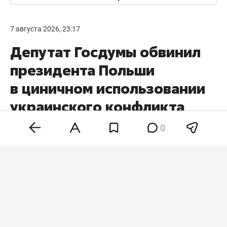
7 августа 2026, 23:17
Депутат Госдумы обвинил
президента Польши
в циничном использовании
украинского конфликта
0
Президент Польши
Кароль Навроцкий
использует украинский конфликт для
консолидации собственного электората, заявил
член комитета Госдумы по международным