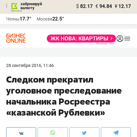
забронируй
$
82.17
€
94.84
¥
12.17
валюту
17.7°
22.5°
Челны
Москва
28 сентября 2016, 11:46
Следком прекратил
уголовное преследование
начальника Росреестра
«казанской Рублевки»