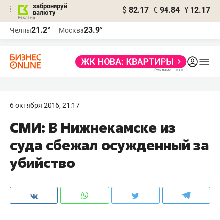
забронируй
$
82.17
€
94.84
¥
12.17
валюту
21.2°
23.9°
Челны
Москва
6 октября 2016, 21:17
СМИ: В Нижнекамске из
суда сбежал осужденный за
убийство