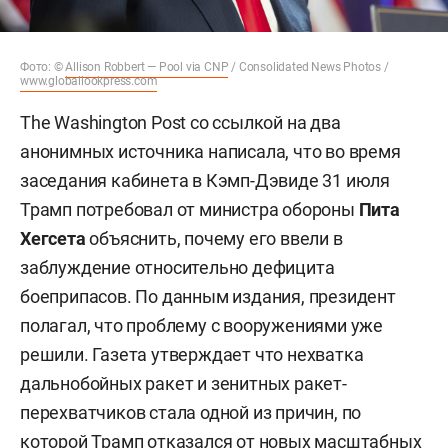
Фото: ©
Allison Robbert — Pool via CNP
/ Consolidated News Photos /
www.globallookpress.com
The Washington Post со ссылкой на два
анонимных источника написала, что во время
заседания кабинета в Кэмп-Дэвиде 31 июля
Трамп потребовал от министра обороны
Пита
Хегсета
объяснить, почему его ввели в
заблуждение относительно дефицита
боеприпасов. По данным издания, президент
полагал, что проблему с вооружениями уже
решили. Газета утверждает что нехватка
дальнобойных ракет и зенитных ракет-
перехватчиков стала одной из причин, по
которой Трамп отказался от новых масштабных