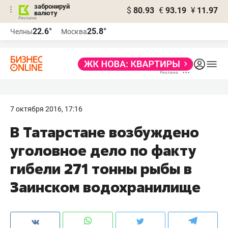
забронируй
$
80.93
€
93.19
¥
11.97
валюту
22.6°
25.8°
Челны
Москва
7 октября 2016, 17:16
​В Татарстане возбуждено
уголовное дело по факту
гибели 271 тонны рыбы в
Заинском водохранилище