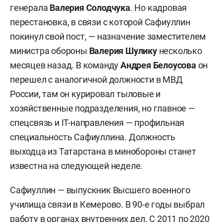
генерала
Валерия Солодчука
. Но кадровая
перестановка, в связи с которой Сафиуллин
покинул свой пост, — назначение заместителем
министра обороны
Валерия Шулику
несколько
месяцев назад. В команду
Андрея Белоусова
он
перешел с аналогичной должности в МВД
России, там он курировал тыловые и
хозяйственные подразделения, но главное —
спецсвязь и IT-направления — профильная
специальность Сафиуллина. Должность
выходца из Татарстана в минобороны станет
известна на следующей неделе.
Сафиуллин — выпускник Высшего военного
училища связи в Кемерово. В 90-е годы выбрал
работу в органах внутренних дел. С 2011 по 2020