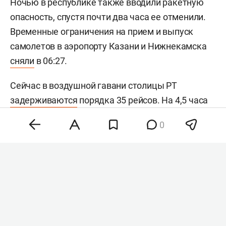
Ночью в республике также вводили ракетную
опасность, спустя почти два часа ее отменили.
Временные ограничения на прием и выпуск
самолетов в аэропорту Казани и Нижнекамска
сняли
в 06:27.
Сейчас в воздушной гавани столицы РТ
задерживаются
порядка 35 рейсов. На 4,5 часа
отложили вылет в Анталью, на 3 часа — в Сухум,
0
на 2 часа — в Москву, на 1,5 часа — в Тобольск и
Новосибирск. Кроме того, позже
запланированного состоятся рейсы в Сочи,
Санкт-Петербург, Екатеринбург, Стамбул,
Калининград, Дананг, Краснодар и Душанбе.
Дневной рейс в Сочи задерживается на 12,5 часа
— он состоится ночью 9 августа.