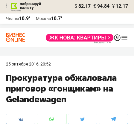
забронируй
$
82.17
€
94.84
¥
12.17
валюту
18.9°
18.7°
Челны
Москва
25 октября 2016, 20:52
Прокуратура обжаловала
приговор «гонщикам» на
Gelandewagen